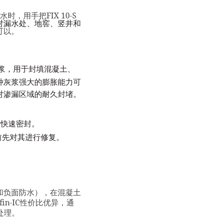
FIX 10-S
水时，用手把
对漏水处、地窖、竖井和
可以。
浆，用于封填混凝土、
种灰浆强大的膨胀能力可
对渗漏区域的耐久封堵。
行快速密封。
前先对其进行修复。
和负面防水），在混凝土
in-IC
性价比优异，通
处理。