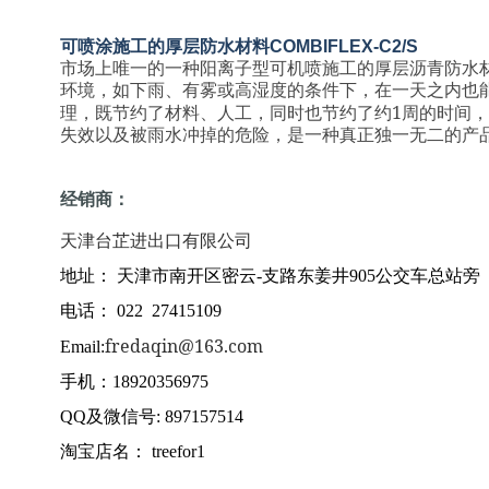
可喷涂施工的厚层防水材料
COMBIFLEX-C2/S
市场上唯一的一种阳离子型可机喷施工的厚层沥青防水
环境，如下雨、有雾或高湿度的条件下，在一天之内也
1
理，既节约了材料、人工，同时也节约了约
周的时间，
失效以及被雨水冲掉的危险，是一种真正独一无二的产
经销商：
天津台芷进出口有限公司
地址：
天津市南开区密云
-
支路东姜井
905
公交车总站旁
电话： 022
27415109
fredaqin@163.com
Email:
手机：
18920356975
QQ
及微信号
: 897157514
淘宝店名：
treefor1