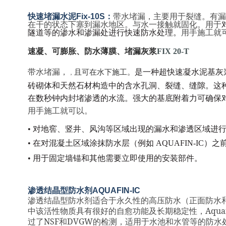
快速堵漏水泥
Fix-10S
：
带水堵漏，主要用于裂缝。有漏
在干的状态下塞到漏水地区。与水一接触就固化。用于
隧道等的渗水和渗漏处进行快速防水处理。
用手施工就
速凝、可膨胀、防水薄膜、堵漏灰浆
FIX 20-T
带水堵漏，
是一种超快速凝水泥基灰
且可在水下施工。
，
砖砌体和天然石材构造中的含水孔洞、裂缝、缝隙。这
在数秒钟内封堵渗透的水流。强大的基底附着力可确保
用手施工就可以。
•
对地窖、竖井、风沟等区域出现的漏水和渗透区域进
•
在对混凝土区域涂抹防水层（例如
AQUAFIN-IC
）之
•
用于固定墙锚和其他需要立即使用的安装部件。
渗透结晶型防水剂
AQUAFIN-IC
渗透结晶型防水剂适合于永久性的高压防水（正面防水
Aquaf
中该活性物质具有很好的自愈功能及长期稳定性，
NSF
DVGW
过了
和
的检测，适用于水池和水管等的防水