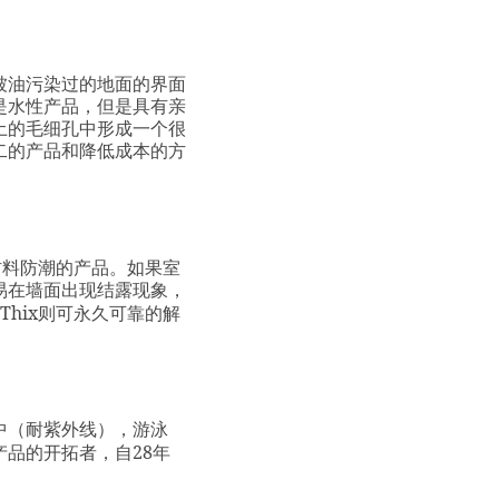
被油污染过的地面的界面
是水性产品，但是具有亲
土的毛细孔中形成一个很
二的产品和降低成本的方
材料防潮的产品。如果室
易在墙面出现结露现象，
Thix
则可永久可靠的解
中（耐紫外线），游泳
28
产品的开拓者，自
年