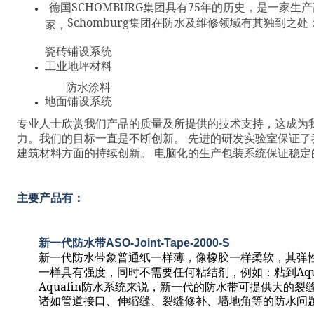
SCHOMBURG
75
德国
集团具有
年的历史，是一家生产
Schomburg
集团在防水及维修领域有其独到之处
家，
瓷砖铺设系统
工业地坪材料
防水涂料
地面铺设系统
专业人士欣赏我们产品的质量及所提供的技术支持，这成为
力。
我们的目标一直是不断创新。
先进的研发实验室保证了
建筑材料方面的持续创新。
电脑化的生产包装系统保证稳定
主要产品有：
新一代防水带
ASO-Joint-Tape-2000-S
新一代防水带象普通纸一样薄，像橡胶一样柔软，其弹
Aq
一样具有强度，同时不需要任何粘结剂，例如：粘到
Aquafin
防水系统来说，新一代的防水带可提供大的裂
诸如管道接口、伸缩缝、裂缝修补、墙地角等的防水问